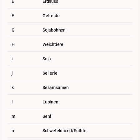
E
Erdnuss
F
Getreide
G
Sojabohnen
H
Weichtiere
i
Soja
j
Sellerie
k
Sesamsamen
l
Lupinen
m
Senf
n
Schwefeldioxid/Sulfite